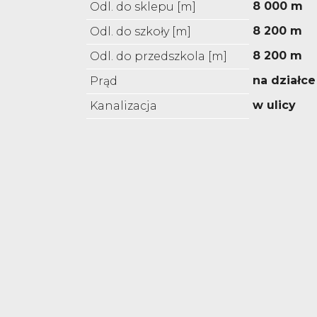
8 000 m
Odl. do sklepu [m]
8 200 m
Odl. do szkoły [m]
8 200 m
Odl. do przedszkola [m]
na działce
Prąd
w ulicy
Kanalizacja