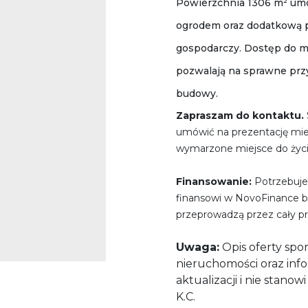
Powierzchnia 1306 m² umoż
ogrodem oraz dodatkową p
gospodarczy. Dostęp do me
pozwalają na sprawne przy
budowy.
Zapraszam do kontaktu.
umówić na prezentację mi
wymarzone miejsce do życi
Finansowanie:
Potrzebuje
finansowi w NovoFinance be
przeprowadzą przez cały pr
Uwaga:
Opis oferty spo
nieruchomości oraz info
aktualizacji i nie stanow
K.C.