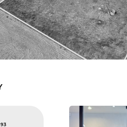
Y
693