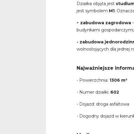
Działka objęta jest
studiu
jest symbolem
M1
. Oznacz
-
zabudowa zagrodowa
–
budynkami gospodarczymi, t
- zabudowa jednorodzin
wolnostojących dla jednej r
Najważniejsze inform
- Powierzchnia:
1306 m²
- Numer działki:
602
- Dojazd: droga asfaltowa
- Dogodny dojazd w kierunk