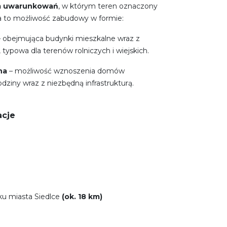
m uwarunkowań
, w którym teren oznaczony
a to możliwość zabudowy w formie:
 obejmująca budynki mieszkalne wraz z
ypowa dla terenów rolniczych i wiejskich.
na
–
możliwość wznoszenia domów
odziny wraz z niezbędną infrastrukturą.
acje
u miasta Siedlce
(ok. 18 km)