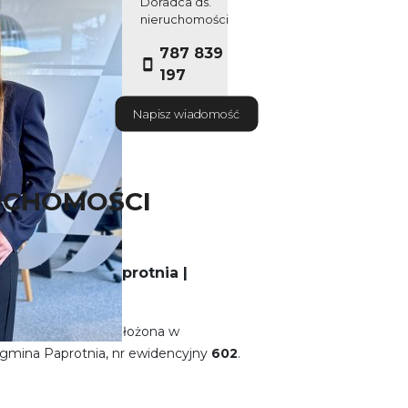
Doradca ds.
nieruchomości
787 839
197
Napisz wiadomość
UCHOMOŚCI
szotków, gm. Paprotnia |
erzchni
1306 m²
, położona w
gmina Paprotnia, nr ewidencyjny
602
.