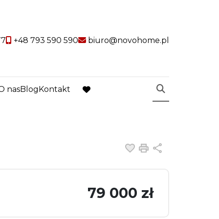
77
+48 793 590 590
biuro@novohome.pl
O nas
Blog
Kontakt
favorite
Dodaj do ulubiony
Drukuj
Udostępnij
79 000 zł