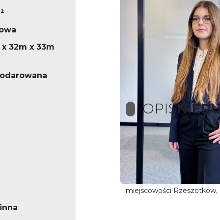
²
iowa
 x 32m x 33m
podarowana
OPIS
NIER
Działka 1306 m² – Rze
NOVOHOME.PL
Na sprzedaż działka o powi
miejscowości Rzeszotków, 
inna