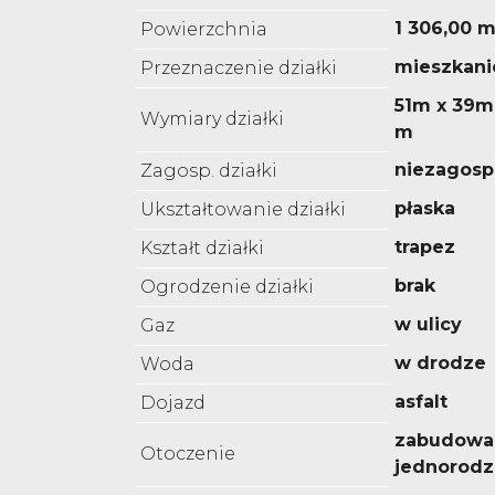
1 306,00 m
Powierzchnia
mieszkan
Przeznaczenie działki
51m x 39m
Wymiary działki
m
niezagos
Zagosp. działki
płaska
Ukształtowanie działki
trapez
Kształt działki
brak
Ogrodzenie działki
w ulicy
Gaz
w drodze
Woda
asfalt
Dojazd
zabudowa
Otoczenie
jednorodz