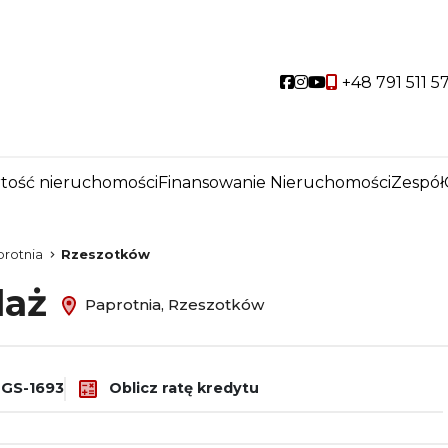
Social link
Social link
Social link
+48 791 511 5
tość nieruchomości
Finansowanie Nieruchomości
Zespół
protnia
Rzeszotków
daż
Paprotnia, Rzeszotków
GS-1693
Oblicz ratę kredytu