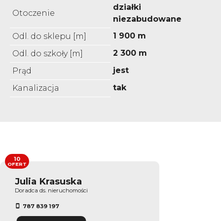
działki
Otoczenie
niezabudowane
1 900 m
Odl. do sklepu [m]
2 300 m
Odl. do szkoły [m]
jest
Prąd
tak
Kanalizacja
10
OFERT
Julia Krasuska
Doradca ds. nieruchomości
787 839 197