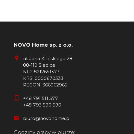
NOVO Home sp. z o.o.
ul. Jana Kilińskiego 28
08-110 Siedlce
NIP: 8212651373
KRS: 0000670333
REGON: 366962965
+48 791 511 577
+48 793 590 590
biuro@novohome.pl
Godziny pracy w biurze: