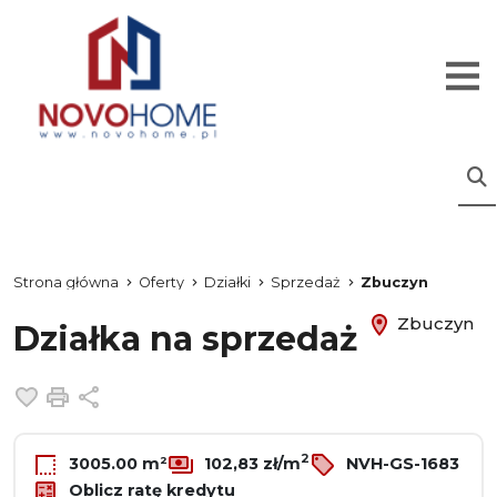
Strona główna
Oferty
Działki
Sprzedaż
Zbuczyn
Zbuczyn
Działka na sprzedaż
Dodaj do ulubionych
Drukuj
Udostępnij
2
3005.00 m²
102,83 zł/m
NVH-GS-1683
Oblicz ratę kredytu